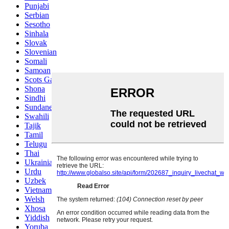
Punjabi
Serbian
Sesotho
Sinhala
Slovak
Slovenian
Somali
Samoan
Scots Gaelic
Shona
Sindhi
Sundanese
Swahili
Tajik
Tamil
Telugu
Thai
Ukrainian
Urdu
Uzbek
Vietnamese
Welsh
Xhosa
Yiddish
Yoruba