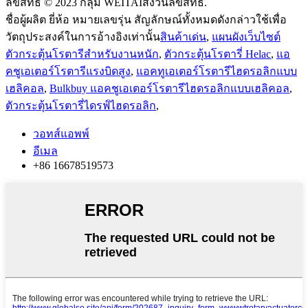
ลิขสิทธิ์ © 2023 กลุ่ม WEITAIสงวนลิขสิทธิ์.
ชื่อผู้ผลิต ยี่ห้อ หมายเลขรุ่น สัญลักษณ์ทั้งหมดดังกล่าวใช้เพื่อ
วัตถุประสงค์ในการอ้างอิงเท่านั้น
สินค้าเด่น
,
แผนผังเว็บไซต์
ตัวกระตุ้นโรตารีสำหรับงานหนัก
,
ตัวกระตุ้นโรตารี่ Helac
,
แอ
คชูเอเตอร์โรตารีแรงบิดสูง
,
แอคทูเอเตอร์โรตารีไฮดรอลิกแบบ
เฮลิคอล
,
Bulkbuy แอคชูเอเตอร์โรตารีไฮดรอลิกแบบเฮลิคอล
,
ตัวกระตุ้นโรตารี่ไดรฟ์ไฮดรอลิก
,
วอทส์แอพพ์
อีเมล
+86 16678519573