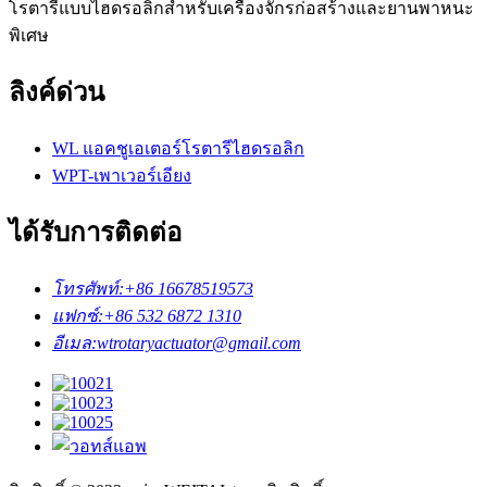
โรตารีแบบไฮดรอลิกสำหรับเครื่องจักรก่อสร้างและยานพาหนะ
พิเศษ
ลิงค์ด่วน
WL แอคชูเอเตอร์โรตารีไฮดรอลิก
WPT-เพาเวอร์เอียง
ได้รับการติดต่อ
โทรศัพท์:
+86 16678519573
แฟกซ์:
+86 532 6872 1310
อีเมล:
wtrotaryactuator@gmail.com